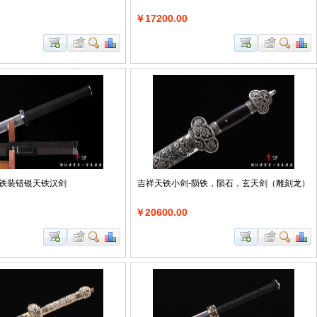
￥17200.00
铁装错银天铁汉剑
吉祥天铁小剑-陨铁，陨石，玄天剑（雕刻龙）
￥20600.00