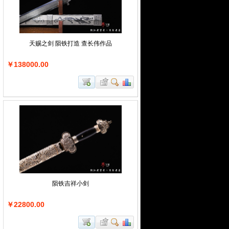
天赐之剑 陨铁打造 查长伟作品
￥138000.00
陨铁吉祥小剑
￥22800.00