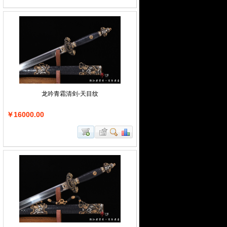
龙吟青霜清剑-天目纹
￥16000.00