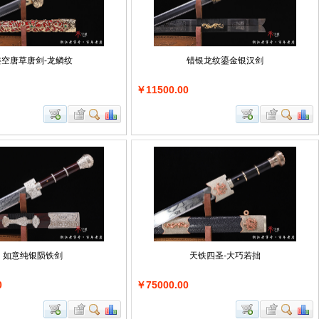
镂空唐草唐剑-龙鳞纹
错银龙纹鎏金银汉剑
￥11500.00
如意纯银陨铁剑
天铁四圣-大巧若拙
0
￥75000.00