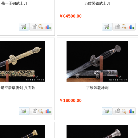
菊一玉钢武士刀
万纹陨铁武士刀
￥64500.00
细镂空唐草唐剑-八面款
古铁装乾坤剑
￥16000.00