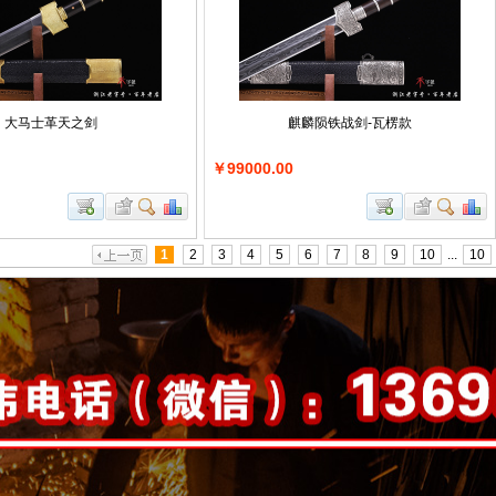
大马士革天之剑
麒麟陨铁战剑-瓦楞款
￥99000.00
1
2
3
4
5
6
7
8
9
10
...
10