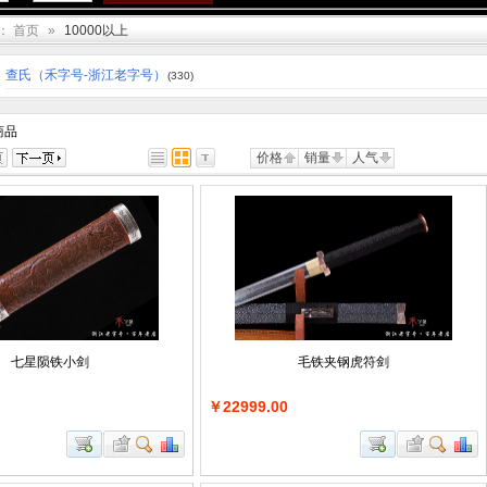
：
首页
»
10000以上
查氏（禾字号-浙江老字号）
(330)
商品
价格
销量
人气
七星陨铁小剑
毛铁夹钢虎符剑
￥22999.00