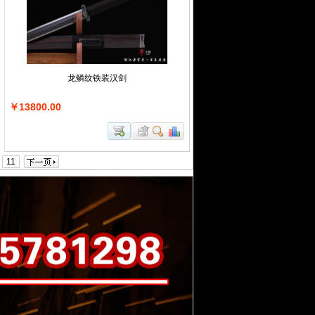
龙鳞纹铁装汉剑
￥13800.00
11