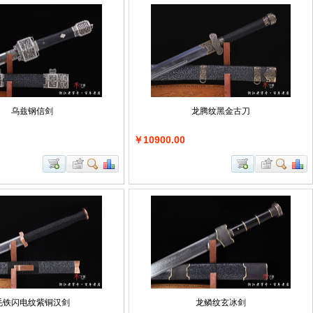
乌兹钢信剑
龙腾纹黑金古刀
￥10900.00
毛铁闪电纹紫铜汉剑
龙鳞纹玄冰剑