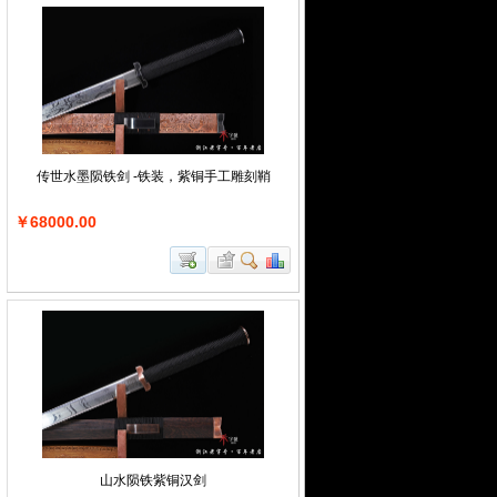
传世水墨陨铁剑 -铁装，紫铜手工雕刻鞘
￥68000.00
山水陨铁紫铜汉剑