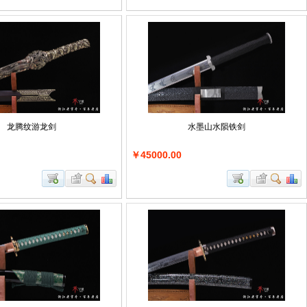
龙腾纹游龙剑
水墨山水陨铁剑
￥45000.00