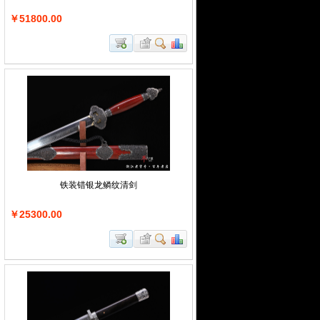
￥51800.00
铁装错银龙鳞纹清剑
￥25300.00