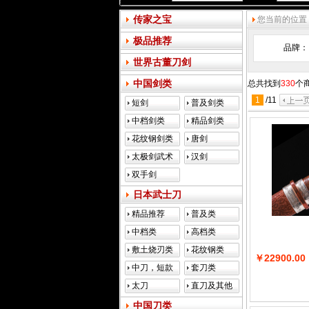
传家之宝
您当前的位置
极品推荐
品牌：
世界古董刀剑
中国剑类
总共找到
330
个
1
/
11
短剑
普及剑类
中档剑类
精品剑类
花纹钢剑类
唐剑
太极剑武术
汉剑
剑
双手剑
日本武士刀
精品推荐
普及类
中档类
高档类
敷土烧刃类
花纹钢类
￥22900.00
中刀，短款
套刀类
类
太刀
直刀及其他
类
中国刀类