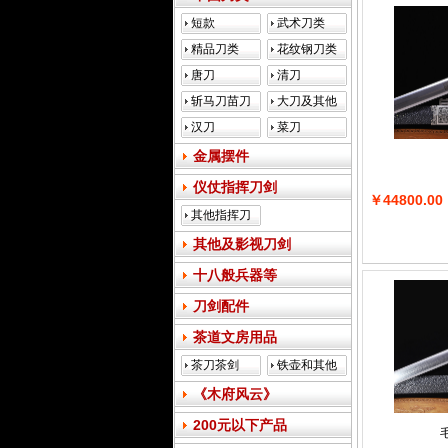
短款
武术刀类
精品刀类
花纹钢刀类
唐刀
清刀
斩马刀苗刀
大刀及其他
类
汉刀
菜刀
金属摆件
仪仗指挥刀剑
￥44800.00
其他指挥刀
其他及影视刀剑
十八般兵器等
刀剑配件
茶道文房用品
茶刀茶剑
铁壶和其他
《木府风云》
200元以下产品