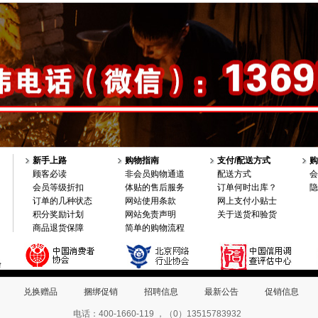
新手上路
购物指南
支付/配送方式
购
顾客必读
非会员购物通道
配送方式
会
会员等级折扣
体贴的售后服务
订单何时出库？
隐
订单的几种状态
网站使用条款
网上支付小贴士
积分奖励计划
网站免责声明
关于送货和验货
商品退货保障
简单的购物流程
兑换赠品
捆绑促销
招聘信息
最新公告
促销信息
电话：400-1660-119 ，（0）13515783932