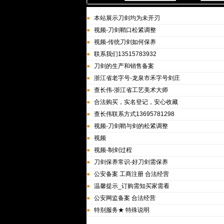
本站展示刀剑均为未开刃
视频-刀剑鞘口松紧调整
视频-传统刀剑如何保养
联系我们13515783932
刀剑的生产和销售备案
浙江省老字号-龙泉市禾字号剑庄
查长伟-浙江省工艺美术大师
合法购买，实名登记，安心收藏
查长伟联系方式13695781298
视频-刀剑鞘与剑的松紧调整
视频
视频-制剑过程
刀剑保养常识-好刀剑需保养
公安备案 工商注册 合法经营
温馨提示_订购需知买家需看
公安网监备案 合法经营
特别服务★ 特殊说明