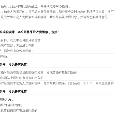
产品后，我公司将问题商品送厂商特约维修中心检测；
后，如非人为损坏的，是产品本身质量问题，我公司会及时按您的要求予以退款、换可
果是无故障或是人为因素造成的故障，我公司会及时通知您，并咨询您的处理意见。
造成的故障，本公司将采取收费维修，包括：
私自拆开或其中任何部分被更替；
条码不清楚，无法成功判断；
裂、损毁或有腐蚀等现象；
的商品。
条件，可以要求换货：
货物时当面在送货员面前拆包检查，发现货物有质量问题的
物与网站上描述的有很大的出入的
客户当面要求送货人员退回货物，然后与我们联系。我们会在一个工作日内为您重新发
条件，可以要求退货：
两天之内，
明显的制造缺陷的
次换货但仍然存在质量问题的