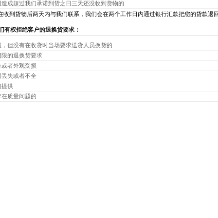
因造成超过我们承诺到货之日三天还没收到货物的
在收到货物后两天内与我们联系，我们会在两个工作日内通过银行汇款把您的货款退
们有权拒绝客户的退换货要求：
损，但没有在收货时当场要求送货人员换货的
期限的退换货要求
全或者外观受损
据丢失或者不全
们提供
存在质量问题的