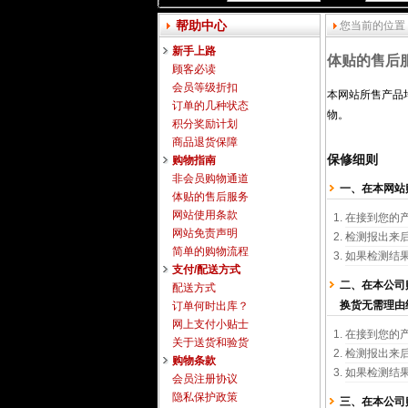
帮助中心
您当前的位置
新手上路
体贴的售后
顾客必读
会员等级折扣
本网站所售产品
订单的几种状态
物。
积分奖励计划
商品退货保障
保修细则
购物指南
非会员购物通道
一、在本网站
体贴的售后服务
网站使用条款
在接到您的
网站免责声明
检测报出来
简单的购物流程
如果检测结
支付/配送方式
二、在本公司
配送方式
换货无需理由
订单何时出库？
网上支付小贴士
在接到您的
关于送货和验货
检测报出来
购物条款
如果检测结
会员注册协议
隐私保护政策
三、在本公司