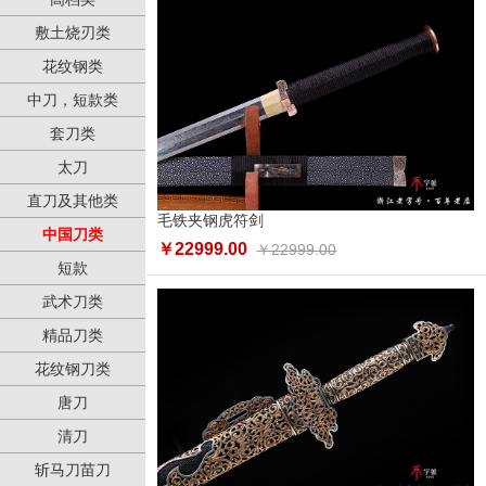
敷土烧刃类
花纹钢类
中刀，短款类
套刀类
太刀
直刀及其他类
毛铁夹钢虎符剑
中国刀类
￥22999.00
￥22999.00
短款
武术刀类
精品刀类
花纹钢刀类
唐刀
清刀
斩马刀苗刀