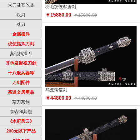
大刀及其他类
羽毛纹侠客唐剑
汉刀
￥15880.00
￥15880.00
菜刀
金属摆件
仪仗指挥刀剑
其他指挥刀
其他及影视刀剑
十八般兵器等
刀剑配件
乌兹钢信剑
茶道文房用品
￥44800.00
￥44800.00
茶刀茶剑
铁壶和其他
《木府风云》
200元以下产品