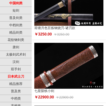
中国剑类
短剑
普及剑类
中档剑类
荷塘月色百炼钢烧刃-诸刃款
精品剑类
￥3250.00
￥3250.00
花纹钢剑类
唐剑
太极剑武术剑
汉剑
双手剑
日本武士刀
精品推荐
七星陨铁小剑
普及类
￥22900.00
￥22900.00
中档类
高档类