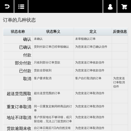
用户中心
购物车
订单的几种状态
状态名称
状态释义
定义
反馈信息
确认
未确认
未审核确认订单
已确认
货到付款订单已经审核确认
为您发送订单已确认信件
付款
部分付款
只收到部分订单货款
为您发送订单收款信件
已付款
货款全部收到
为您发送订单收款信件
取消
客户要求取消
客户自行取消的订单
为您发送
订单取消
信件
超送货范围取
超出送货范围的订单
为您发送订单取消信件
消
重复订单取消
同一日重复定购同样商品的订
为您发送订单取消信件
单
地址不详取消
客户所留地址不够详细，或只
为您发送订单取消信件
留信箱，无法上门送货的订单
货款逾期未收
自订单日期后7日内仍然没有
为您发送订单取消信件