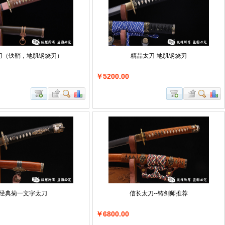
军刀（铁鞘，地肌钢烧刃）
精品太刀-地肌钢烧刃
￥5200.00
经典菊一文字太刀
信长太刀--铸剑师推荐
￥6800.00