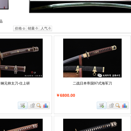
品
价格
销量
人气
玉钢元帅太刀-仕上研
二战日本帝国97式海军刀
￥6800.00