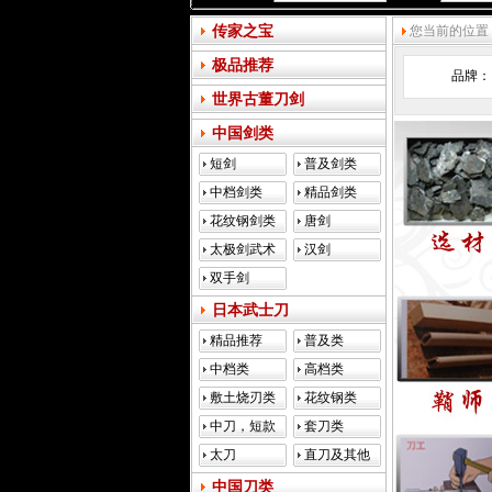
传家之宝
您当前的位置
极品推荐
品牌：
世界古董刀剑
中国剑类
短剑
普及剑类
中档剑类
精品剑类
花纹钢剑类
唐剑
太极剑武术
汉剑
剑
双手剑
日本武士刀
精品推荐
普及类
中档类
高档类
敷土烧刃类
花纹钢类
中刀，短款
套刀类
类
太刀
直刀及其他
类
中国刀类