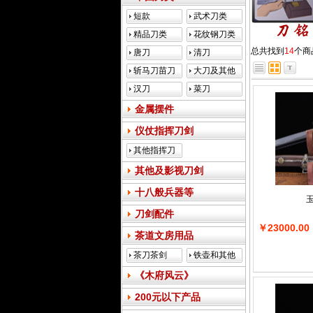
短款
武术刀类
精品刀类
花纹钢刀类
总共找到
14
个商
唐刀
清刀
斩马刀苗刀
大刀及其他
类
汉刀
菜刀
金属摆件
仪仗指挥刀剑
其他指挥刀
其他及影视刀剑
十八般兵器等
刀剑配件
￥23000.00
茶道文房用品
茶刀茶剑
铁壶和其他
《木府风云》
200元以下产品