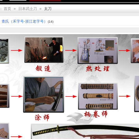
：
首页
»
日本武士刀
»
太刀
查氏（禾字号-浙江老字号）
(14)