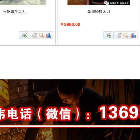
玉钢锻半太刀
豪华经典太刀
￥3680.00