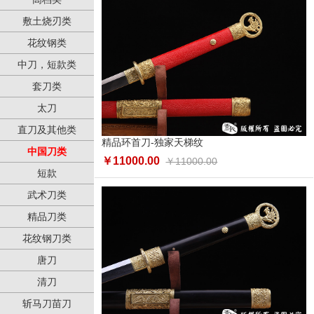
敷土烧刃类
花纹钢类
中刀，短款类
套刀类
太刀
直刀及其他类
精品环首刀-独家天梯纹
中国刀类
￥11000.00
￥11000.00
短款
武术刀类
精品刀类
花纹钢刀类
唐刀
清刀
斩马刀苗刀