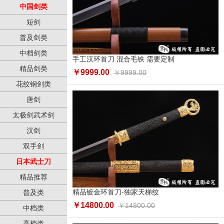
中国剑类
短剑
普及剑类
中档剑类
手工汉环首刀 混合毛铁 需要定制
精品剑类
￥9999.00
￥9999.00
花纹钢剑类
唐剑
太极剑武术剑
汉剑
双手剑
日本武士刀
精品推荐
精品镀金环首刀-独家天梯纹
普及类
￥14800.00
￥14800.00
中档类
高档类