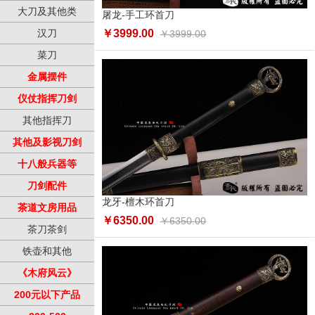
大刀及其他类
屠龙-手工环首刀
汉刀
￥3999.00
￥3999.00
菜刀
金属摆件
仪仗指挥刀剑
其他指挥刀
其他及影视刀剑
十八般兵器等
刀剑配件
龙牙-檀木环首刀
茶道文房用品
￥6350.00
￥6350.00
茶刀茶剑
铁壶和其他
《木府风云》
200元以下产品